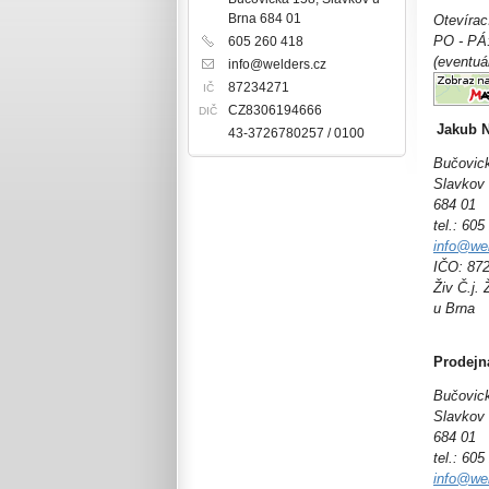
Brna 684 01
Otevírac
PO - PÁ
605 260 418
(eventuá
info@welders.cz
87234271
IČ
CZ8306194666
DIČ
Jakub N
43-3726780257 / 0100
Bučovic
Slavkov 
684 01
tel.: 60
info@we
IČO: 87
Živ Č.j.
u Brna
Prodejn
Bučovic
Slavkov 
684 01
tel.: 60
info@we