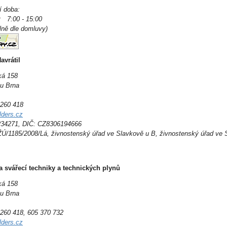
í doba:
: 7:00 - 15:00
lně dle domluvy)
avrátil
ká 158
u Brna
5 260 418
lders.cz
234271, DIČ: CZ8306194666
 ŽÚ/1185/2008/Lá, živnostenský úřad ve Slavkově u B, živnostenský úřad ve
a svářecí techniky a technických plynů
ká 158
u Brna
5 260 418, 605 370 732
lders.cz