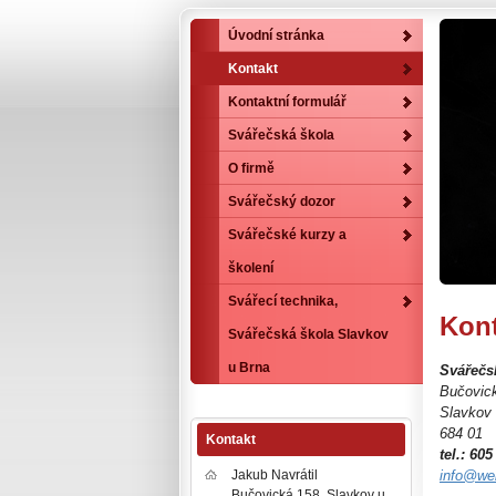
Úvodní stránka
Kontakt
Kontaktní formulář
Svářečská škola
O firmě
Svářečský dozor
Svářečské kurzy a
školení
Svářecí technika,
Kont
Svářečská škola Slavkov
u Brna
Svářečs
Bučovic
Slavkov 
684 01
Kontakt
tel.: 60
Jakub Navrátil
info@we
Bučovická 158, Slavkov u