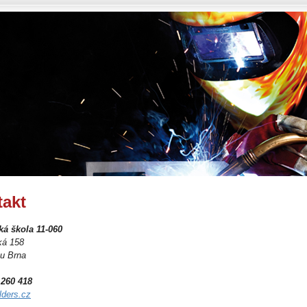
akt
ká škola 11-060
ká 158
u Brna
5 260 418
lders.cz