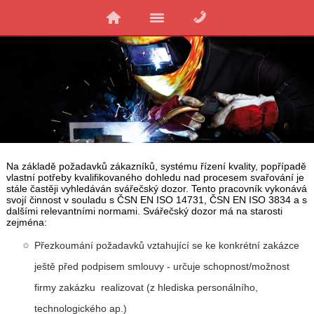
Na základě požadavků zákazníků, systému řízení kvality, popřípadě
vlastní potřeby kvalifikovaného dohledu nad procesem svařování je
stále častěji vyhledáván svářečský dozor. Tento pracovník vykonává
svojí činnost v souladu s ČSN EN ISO 14731, ČSN EN ISO 3834 a s
dalšími relevantními normami. Svářečský dozor má na starosti
zejména:
Přezkoumání požadavků vztahující se ke konkrétní zakázce
ještě před podpisem smlouvy - určuje schopnost/možnost
firmy zakázku realizovat (z hlediska personálního,
technologického ap.)