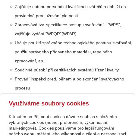
Zajišťuje nutnou personální kvalifikaci svářečů a dohlíží na
pravidelné prodlužování platnosti
Zpracovává tzv. specifikace postupu svařování - "WPS",
zajišťuje vydání "WPQR"(WPAR)
Určuje použití správného technologického postupu svařování,
použití správného přídavného materiálu, tepelného
zpracování, ap.
Součinně působí při certifikacích systémů řízení kvality
Provádí inspekci před, během a po skončení svařovacího
procesu
V případě Vašeho zájmu se obraťte na:
Využíváme soubory cookies
Ing. Jakub Navrátil, IWE
+420 605 260 418
navratil@drazdil.cz
Kliknutím na Přijmout cookies dáváte souhlas s uložením
vybraných cookies (nutné, preferenční, výkonnostní,
Kontakt
marketingové). Cookies používáme pro lepší fungování
našeho webu, měření jeho výkonnosti a cílení a personalizaci
Jakub Navrátil
605 260 418